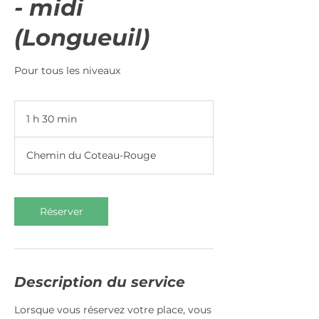
- midi
(Longueuil)
Pour tous les niveaux
1 h 30 min
1
3
0
Chemin du Coteau-Rouge
m
i
n
Réserver
Description du service
Lorsque vous réservez votre place, vous